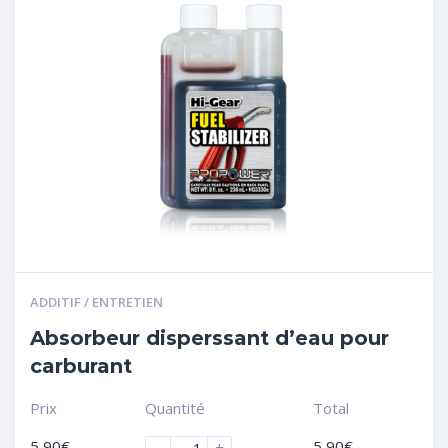
ADDITIF / ENTRETIEN
Absorbeur disperssant d’eau pour
carburant
Prix
Quantité
Total
5,90
€
5,90
€
-
+