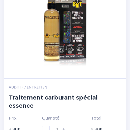
ADDITIF / ENTRETIEN
Traitement carburant spécial
essence
Prix
Quantité
Total
9,90
€
9,90
€
-
+