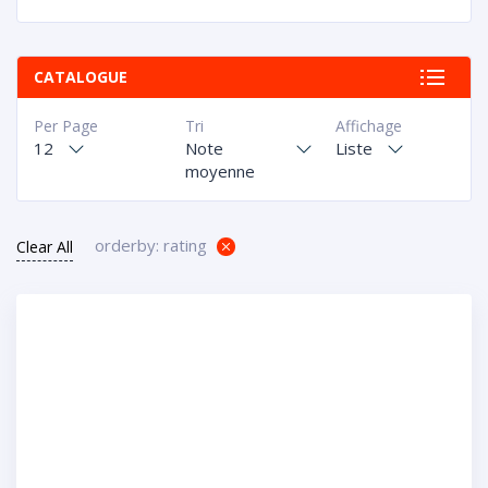
CATALOGUE
Per Page
Tri
Affichage
12
Note
Liste
moyenne
orderby: rating
Clear All