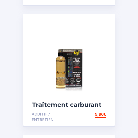
Traitement carburant
spécial essence
ADDITIF /
9,90
€
ENTRETIEN