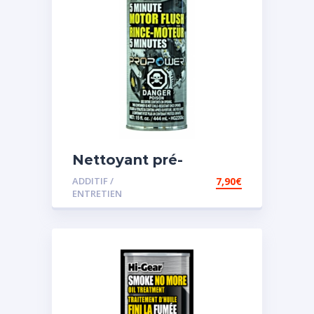
Nettoyant pré-
vidange
ADDITIF /
7,90
€
ENTRETIEN