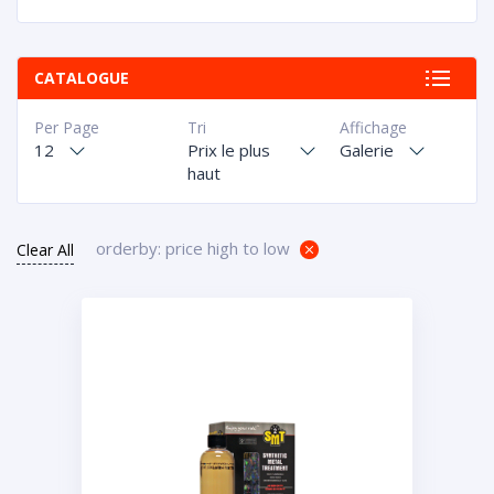
CATALOGUE
Per Page
Tri
Affichage
12
Prix le plus
Galerie
haut
orderby: price high to low
Clear All