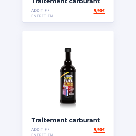
Traitement carburant
diesel et essence
ADDITIF /
9,90
€
ENTRETIEN
Traitement carburant
spécial diesel
ADDITIF /
9,90
€
ENTRETIEN