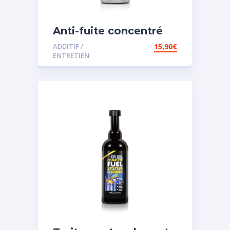
Anti-fuite concentré
pour direction
ADDITIF /
15,90
€
assistée
ENTRETIEN