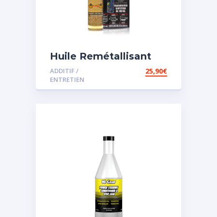
Huile Remétallisant
Moteur SMT2
ADDITIF /
25,90
€
ENTRETIEN