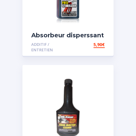
Absorbeur disperssant
d’eau pour carburant
ADDITIF /
5,90
€
ENTRETIEN