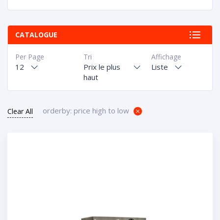
CATALOGUE
Per Page
Tri
Affichage
12
Prix le plus
Liste
haut
orderby: price high to low
Clear All