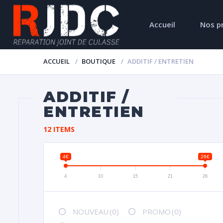
Accueil
Nos p
ACCUEIL
BOUTIQUE
ADDITIF / ENTRETIEN
ADDITIF /
ENTRETIEN
12 ITEMS
4€
26€
4
10
15
21
26
NOUVEAU
(0)
PROMO
(0)