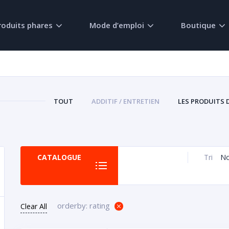
roduits phares
Mode d’emploi
Boutique
TOUT
ADDITIF / ENTRETIEN
LES PRODUITS 
N
CATALOGUE
Tri
orderby: rating
Clear All