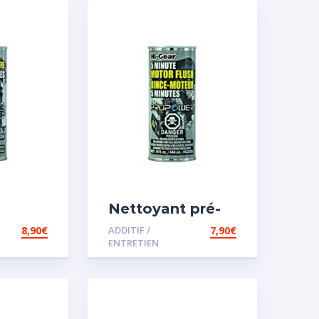
Nettoyant pré-
vidange
8,90
€
ADDITIF /
7,90
€
ENTRETIEN