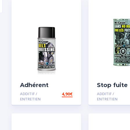
Adhérent
Stop fuite
courroie
moteur
ADDITIF /
4,90
€
ADDITIF /
ENTRETIEN
ENTRETIEN