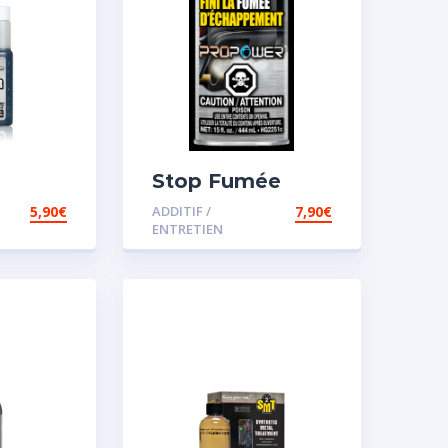
Stop Fumée
t
5,90
€
ADDITIF /
7,90
€
r
ENTRETIEN