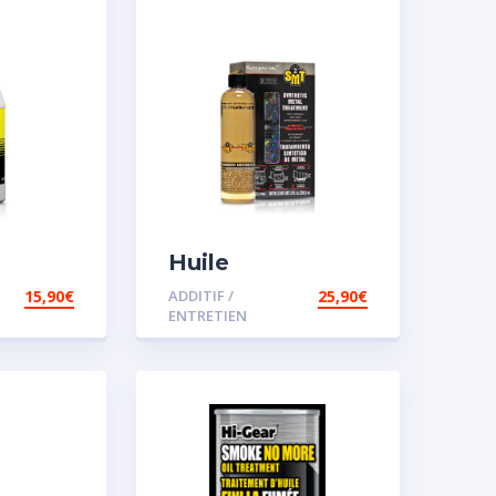
Huile
 pour
Remétallisant
15,90
€
ADDITIF /
25,90
€
Moteur SMT2
ENTRETIEN