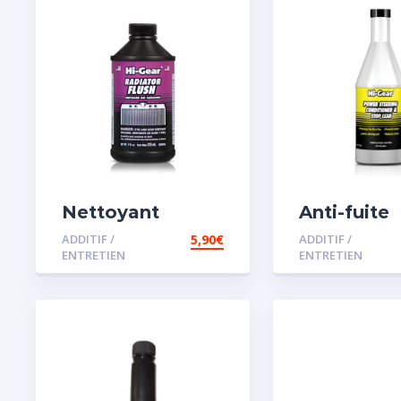
Nettoyant
Anti-fuite
radiateur
concentré
ADDITIF /
5,90
€
ADDITIF /
direction
ENTRETIEN
ENTRETIEN
assistée