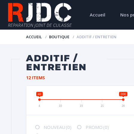
Accueil
Nos p
ACCUEIL
BOUTIQUE
ADDITIF / ENTRETIEN
ADDITIF /
ENTRETIEN
12 ITEMS
4€
26€
4
10
15
21
26
NOUVEAU
(0)
PROMO
(0)