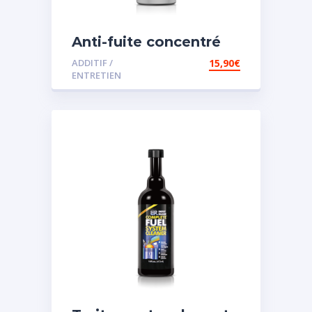
Anti-fuite concentré
pour direction
ADDITIF /
15,90
€
assistée
ENTRETIEN