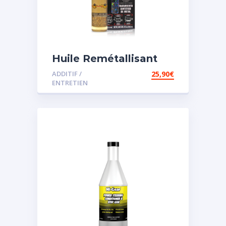
Huile Remétallisant
Moteur SMT2
ADDITIF /
25,90
€
ENTRETIEN