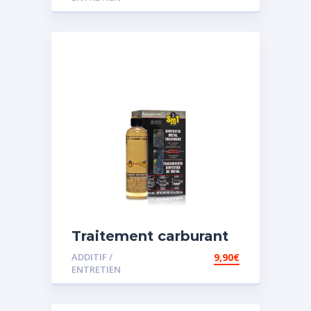
Traitement carburant
spécial essence
ADDITIF /
9,90
€
ENTRETIEN