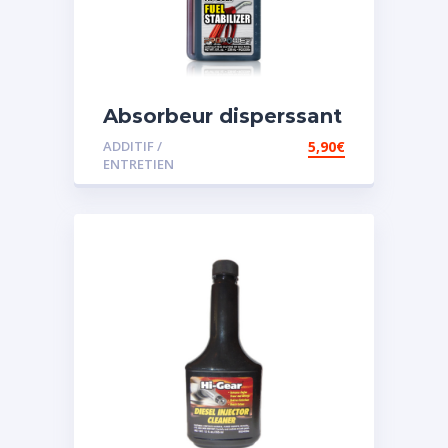
Absorbeur disperssant
d’eau pour carburant
ADDITIF /
5,90
€
ENTRETIEN