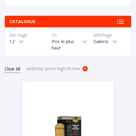
CATALOGUE
Per Page
Tri
Affichage
12
Prix le plus
Galerie
haut
orderby: price high to low
Clear All