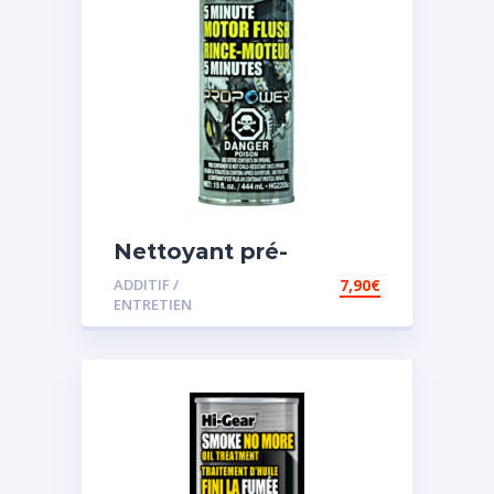
Nettoyant pré-
vidange
ADDITIF /
7,90
€
ENTRETIEN