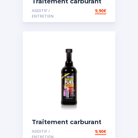
Traitement carburant
diesel et essence
ADDITIF /
9,90
€
ENTRETIEN
Traitement carburant
spécial diesel
ADDITIF /
9,90
€
ENTRETIEN