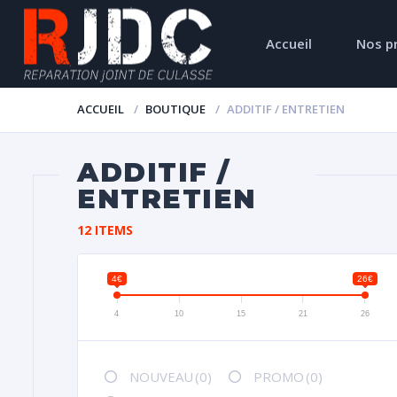
Accueil
Nos p
ACCUEIL
BOUTIQUE
ADDITIF / ENTRETIEN
ADDITIF /
ENTRETIEN
12 ITEMS
4€
26€
4
10
15
21
26
NOUVEAU
(0)
PROMO
(0)