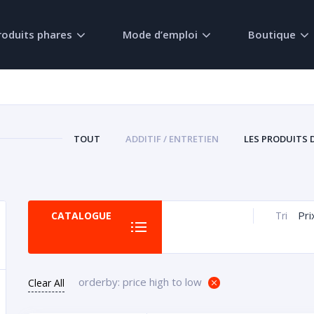
roduits phares
Mode d’emploi
Boutique
TOUT
ADDITIF / ENTRETIEN
LES PRODUITS 
Pri
CATALOGUE
Tri
orderby: price high to low
Clear All