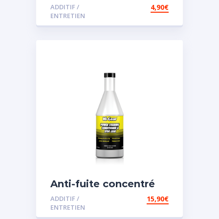
ADDITIF /
4,90
€
ENTRETIEN
Anti-fuite concentré
pour direction
ADDITIF /
15,90
€
assistée
ENTRETIEN