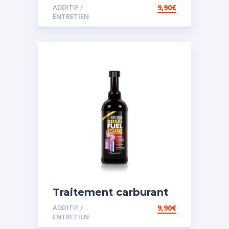
diesel et essence
ADDITIF /
9,90
€
ENTRETIEN
Traitement carburant
spécial diesel
ADDITIF /
9,90
€
ENTRETIEN