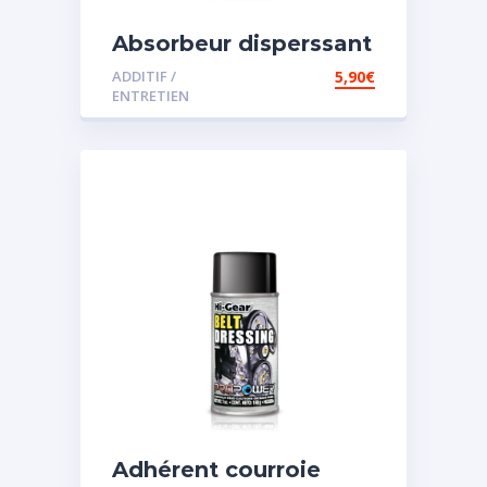
Absorbeur disperssant
d’eau pour carburant
ADDITIF /
5,90
€
ENTRETIEN
Adhérent courroie