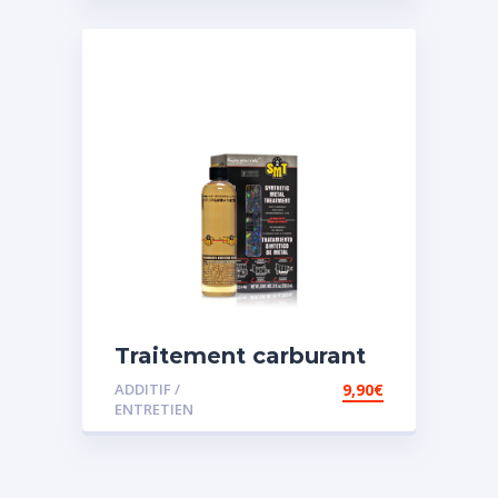
Traitement carburant
spécial essence
ADDITIF /
9,90
€
ENTRETIEN