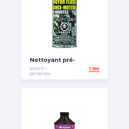
Nettoyant pré-
vidange
ADDITIF /
7,90
€
ENTRETIEN