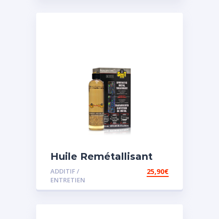
Huile Remétallisant
Moteur SMT2
ADDITIF /
25,90
€
ENTRETIEN