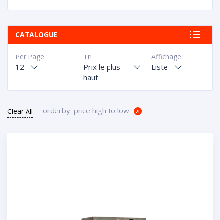
CATALOGUE
Per Page
Tri
Affichage
12
Prix le plus
Liste
haut
orderby: price high to low
Clear All