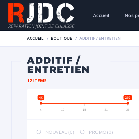
Accueil
Nos p
ACCUEIL
BOUTIQUE
ADDITIF / ENTRETIEN
ADDITIF /
ENTRETIEN
12 ITEMS
4€
26€
4
10
15
21
26
NOUVEAU
(0)
PROMO
(0)