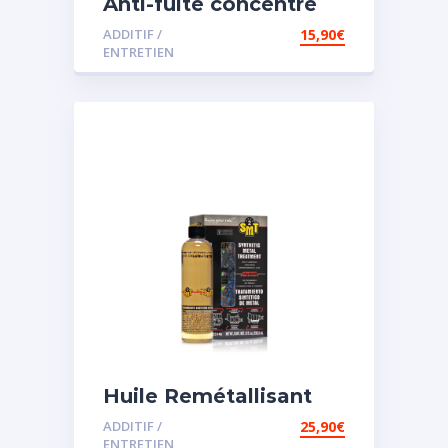
Anti-fuite concentré
pour direction
ADDITIF /
15,90
€
assistée
ENTRETIEN
Huile Remétallisant
Moteur SMT2
ADDITIF /
25,90
€
ENTRETIEN