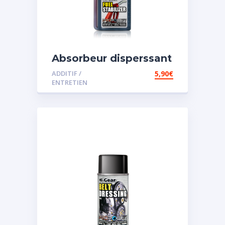
Absorbeur disperssant
d’eau pour carburant
ADDITIF /
5,90
€
ENTRETIEN