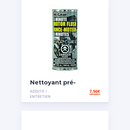
Nettoyant pré-
vidange
ADDITIF /
7,90
€
ENTRETIEN