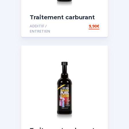
Traitement carburant
diesel et essence
ADDITIF /
9,90
€
ENTRETIEN