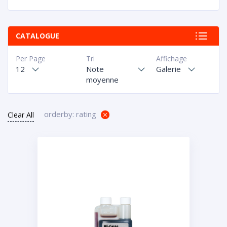
CATALOGUE
Per Page
Tri
Affichage
12
Note
Galerie
moyenne
orderby: rating
Clear All