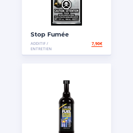
Stop Fumée
ADDITIF /
7,90
€
ENTRETIEN