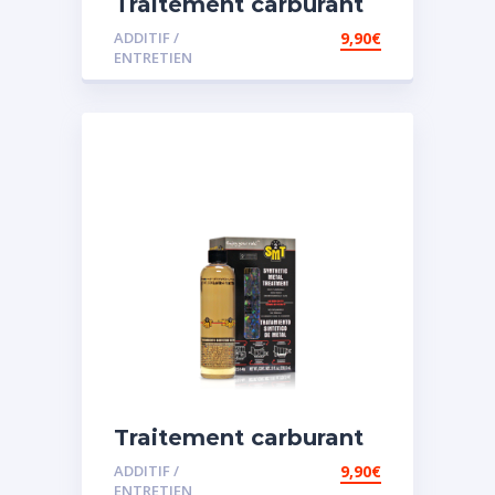
Traitement carburant
spécial diesel
ADDITIF /
9,90
€
ENTRETIEN
Traitement carburant
spécial essence
ADDITIF /
9,90
€
ENTRETIEN