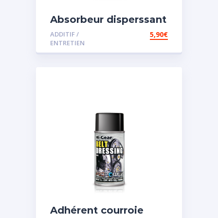
Absorbeur disperssant
d’eau pour carburant
ADDITIF /
5,90
€
ENTRETIEN
Adhérent courroie