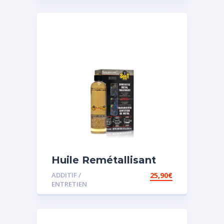
Huile Remétallisant
Moteur SMT2
ADDITIF /
25,90
€
ENTRETIEN