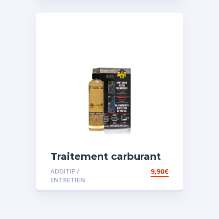
Traitement carburant
spécial essence
ADDITIF /
9,90
€
ENTRETIEN