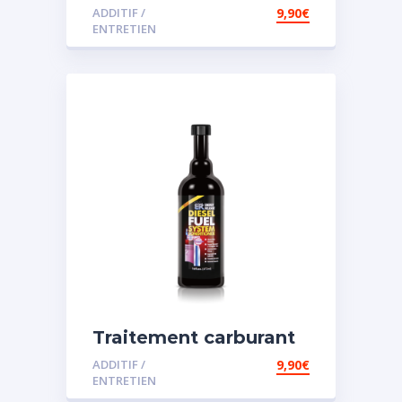
diesel et essence
ADDITIF /
9,90
€
ENTRETIEN
Traitement carburant
spécial diesel
ADDITIF /
9,90
€
ENTRETIEN