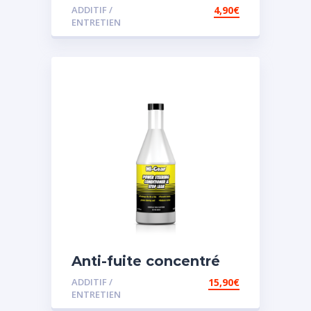
ADDITIF /
4,90
€
ENTRETIEN
Anti-fuite concentré
pour direction
ADDITIF /
15,90
€
assistée
ENTRETIEN