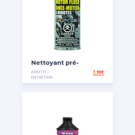
Nettoyant pré-
vidange
ADDITIF /
7,90
€
ENTRETIEN