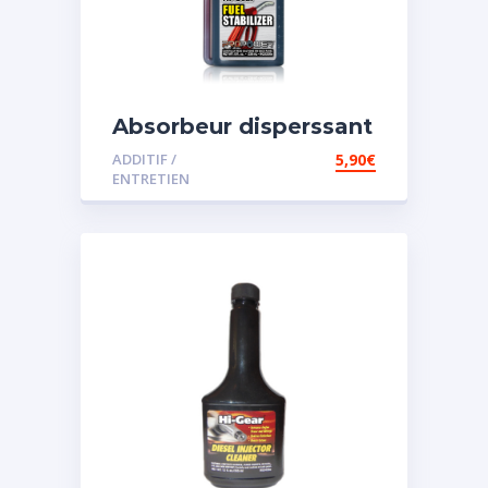
Absorbeur disperssant
d’eau pour carburant
ADDITIF /
5,90
€
ENTRETIEN