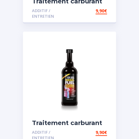
Traitement carburant
diesel et essence
ADDITIF /
9,90
€
ENTRETIEN
Traitement carburant
spécial diesel
ADDITIF /
9,90
€
ENTRETIEN