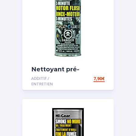
Nettoyant pré-
vidange
ADDITIF /
7,90
€
ENTRETIEN