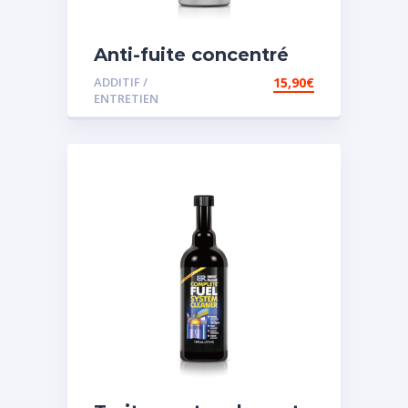
Anti-fuite concentré
pour direction
ADDITIF /
15,90
€
assistée
ENTRETIEN