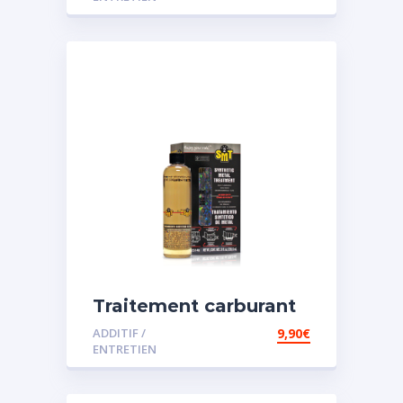
Traitement carburant
spécial essence
ADDITIF /
9,90
€
ENTRETIEN