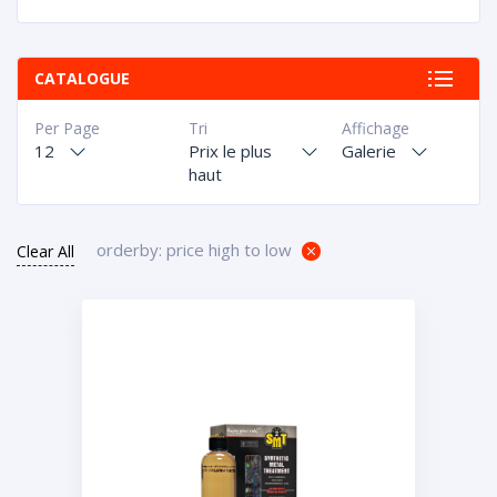
CATALOGUE
Per Page
Tri
Affichage
12
Prix le plus
Galerie
haut
orderby: price high to low
Clear All