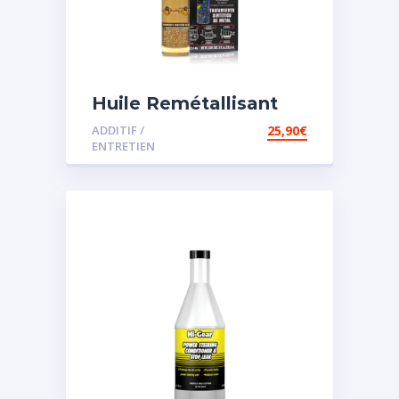
Huile Remétallisant
Moteur SMT2
ADDITIF /
25,90
€
ENTRETIEN