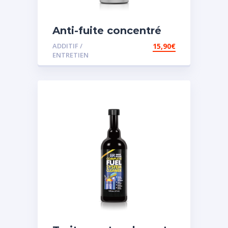
Anti-fuite concentré
pour direction
ADDITIF /
15,90
€
assistée
ENTRETIEN