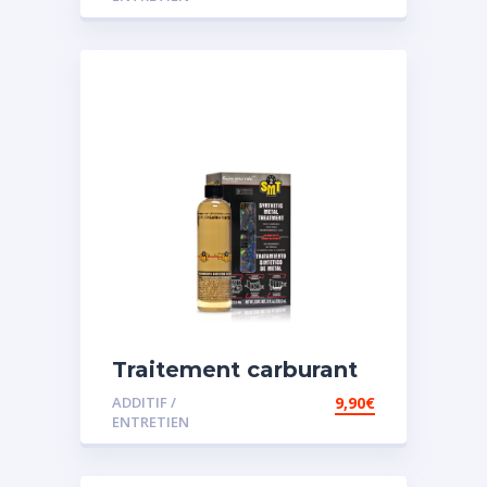
Traitement carburant
spécial essence
ADDITIF /
9,90
€
ENTRETIEN