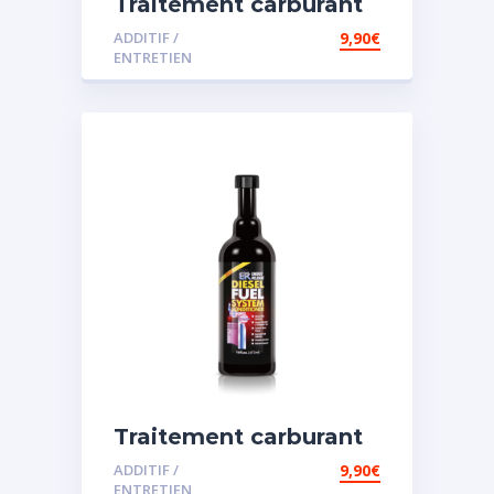
Traitement carburant
diesel et essence
ADDITIF /
9,90
€
ENTRETIEN
Traitement carburant
spécial diesel
ADDITIF /
9,90
€
ENTRETIEN