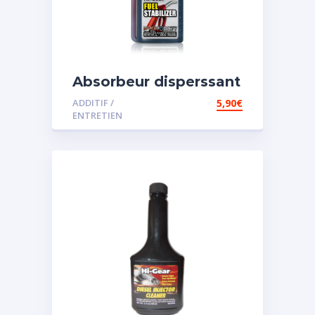
Absorbeur disperssant
d’eau pour carburant
ADDITIF /
5,90
€
ENTRETIEN