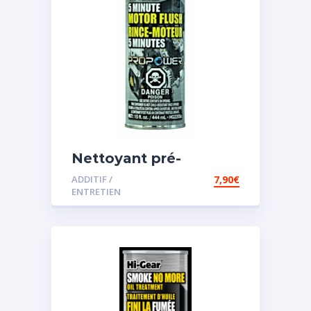
Nettoyant pré-
vidange
ADDITIF /
7,90
€
ENTRETIEN