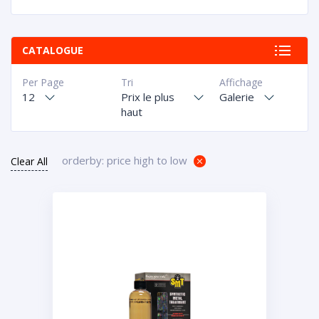
CATALOGUE
Per Page
Tri
Affichage
12
Prix le plus
Galerie
haut
orderby: price high to low
Clear All