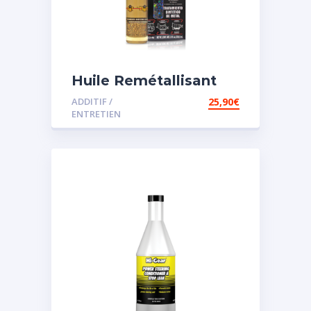
Huile Remétallisant
Moteur SMT2
ADDITIF /
25,90
€
ENTRETIEN