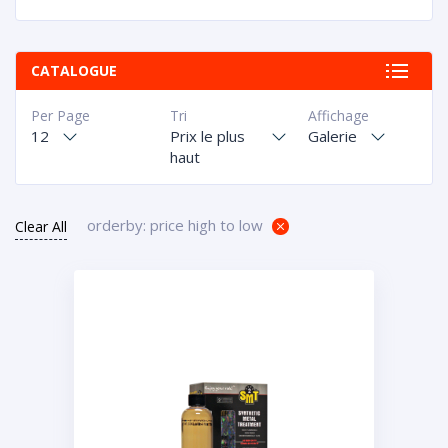
CATALOGUE
Per Page
Tri
Affichage
12
Prix le plus
Galerie
haut
orderby: price high to low
Clear All