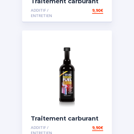
Traitement carburant
diesel et essence
ADDITIF /
9,90
€
ENTRETIEN
Traitement carburant
spécial diesel
ADDITIF /
9,90
€
ENTRETIEN