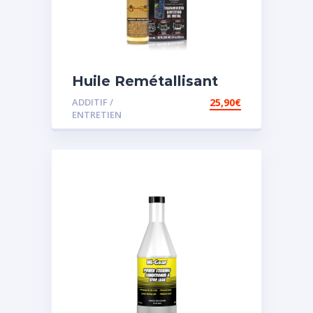
Huile Remétallisant
Moteur SMT2
ADDITIF /
25,90
€
ENTRETIEN