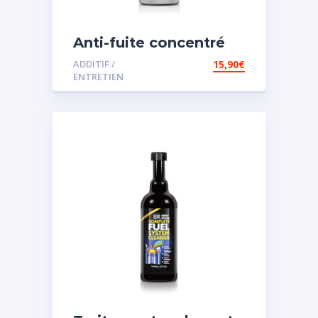
Anti-fuite concentré
pour direction
ADDITIF /
15,90
€
assistée
ENTRETIEN