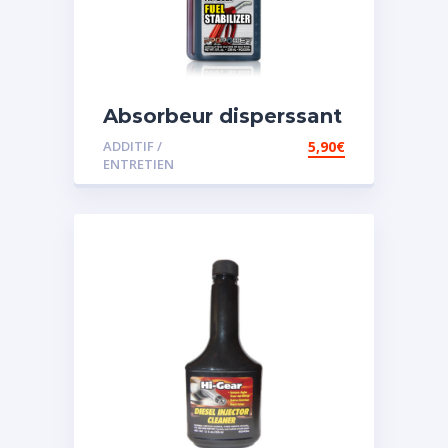
Absorbeur disperssant
d’eau pour carburant
ADDITIF /
5,90
€
ENTRETIEN