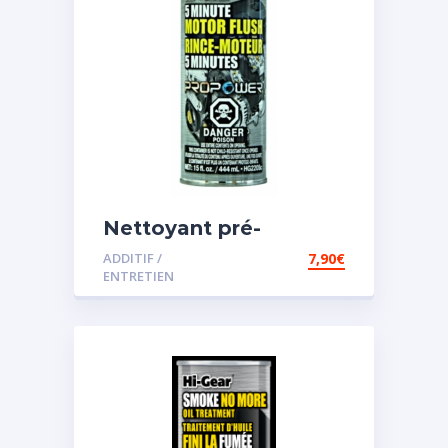
Nettoyant pré-
vidange
ADDITIF /
7,90
€
ENTRETIEN