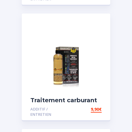
Traitement carburant
spécial essence
ADDITIF /
9,90
€
ENTRETIEN