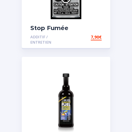
Stop Fumée
ADDITIF /
7,90
€
ENTRETIEN