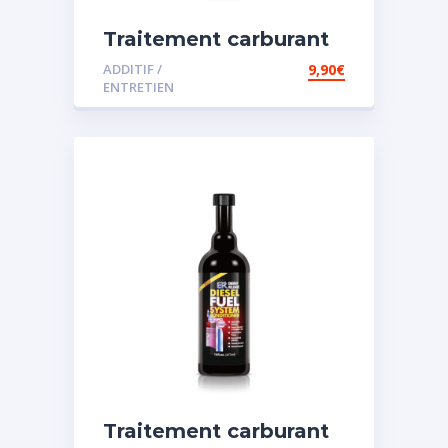
Traitement carburant
diesel et essence
ADDITIF /
9,90
€
ENTRETIEN
Traitement carburant