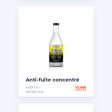
Anti-fuite concentré
pour direction
ADDITIF /
15,90
€
assistée
ENTRETIEN