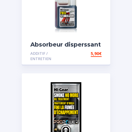
Absorbeur disperssant
d’eau pour carburant
ADDITIF /
5,90
€
ENTRETIEN