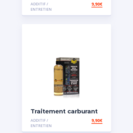
spécial diesel
ADDITIF /
9,90
€
ENTRETIEN
Traitement carburant
spécial essence
ADDITIF /
9,90
€
ENTRETIEN