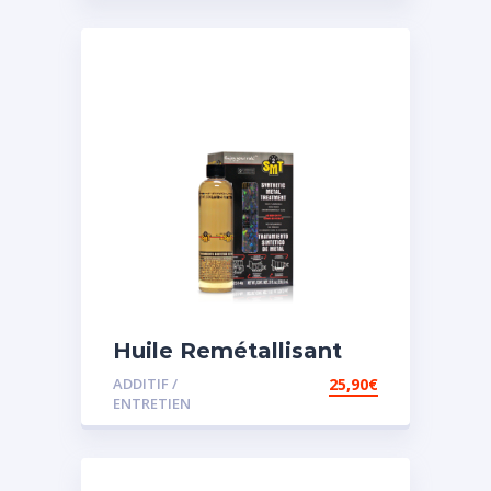
Huile Remétallisant
Moteur SMT2
ADDITIF /
25,90
€
ENTRETIEN