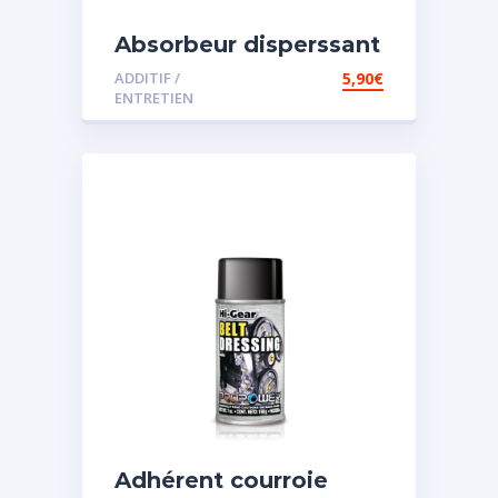
Absorbeur disperssant
d’eau pour carburant
ADDITIF /
5,90
€
ENTRETIEN
Adhérent courroie