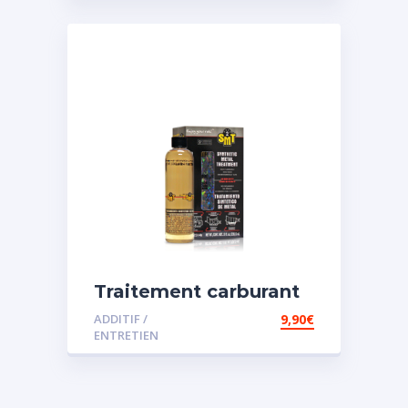
Traitement carburant
spécial essence
ADDITIF /
9,90
€
ENTRETIEN