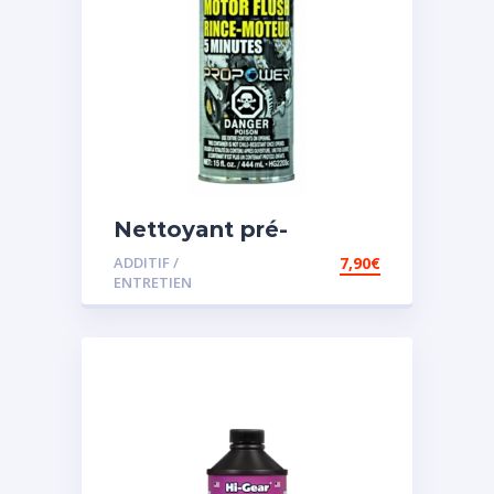
Nettoyant pré-
vidange
ADDITIF /
7,90
€
ENTRETIEN