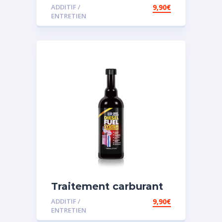
diesel et essence
ADDITIF /
9,90
€
ENTRETIEN
Traitement carburant
spécial diesel
ADDITIF /
9,90
€
ENTRETIEN