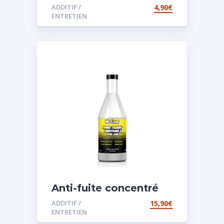
ADDITIF /
4,90
€
ENTRETIEN
Anti-fuite concentré
pour direction
ADDITIF /
15,90
€
assistée
ENTRETIEN