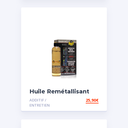
Huile Remétallisant
Moteur SMT2
ADDITIF /
25,90
€
ENTRETIEN