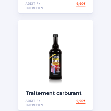
diesel et essence
ADDITIF /
9,90
€
ENTRETIEN
Traitement carburant
spécial diesel
ADDITIF /
9,90
€
ENTRETIEN