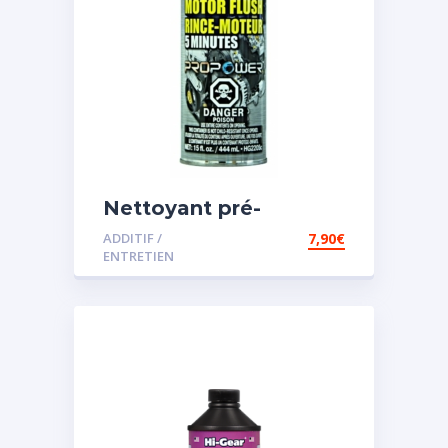
Nettoyant pré-
vidange
ADDITIF /
7,90
€
ENTRETIEN