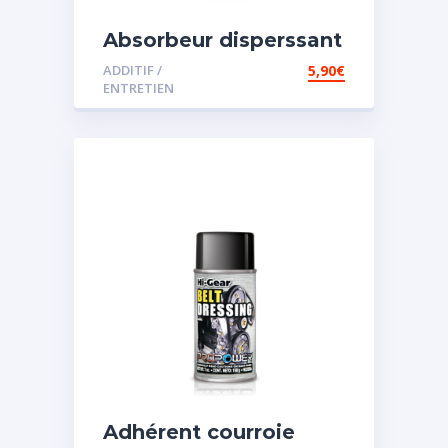
Absorbeur disperssant
d’eau pour carburant
ADDITIF /
5,90
€
ENTRETIEN
Adhérent courroie