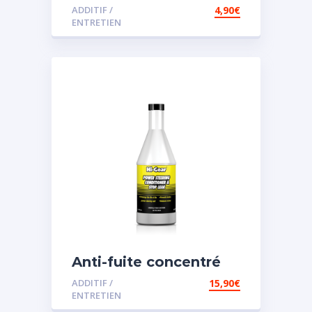
ADDITIF /
4,90
€
ENTRETIEN
Anti-fuite concentré
pour direction
ADDITIF /
15,90
€
assistée
ENTRETIEN