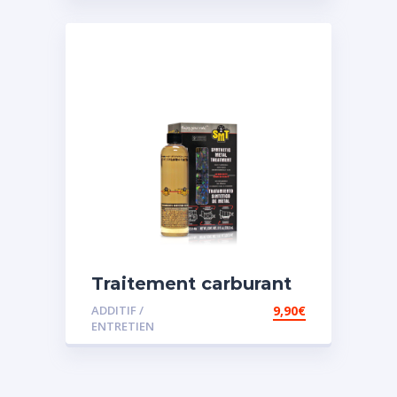
Traitement carburant
spécial essence
ADDITIF /
9,90
€
ENTRETIEN