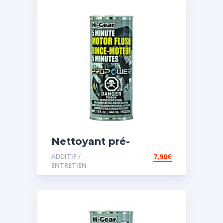
Nettoyant pré-
vidange
ADDITIF /
7,90
€
ENTRETIEN