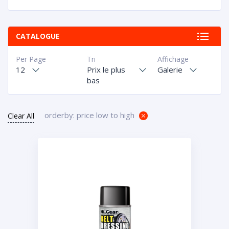
CATALOGUE
Per Page
Tri
Affichage
12
Prix le plus
Galerie
bas
orderby: price low to high
Clear All