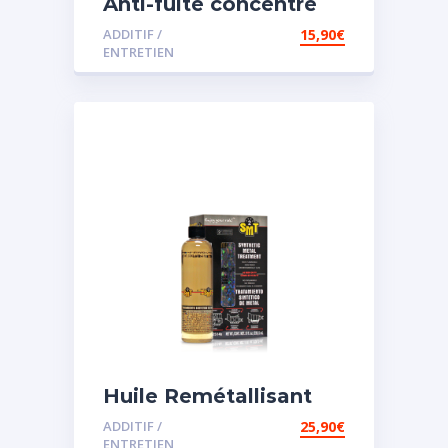
Anti-fuite concentré
pour direction
ADDITIF /
15,90
€
assistée
ENTRETIEN
Huile Remétallisant
Moteur SMT2
ADDITIF /
25,90
€
ENTRETIEN