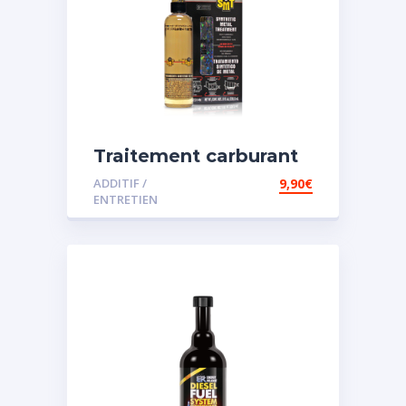
Traitement carburant
spécial essence
ADDITIF /
9,90
€
ENTRETIEN