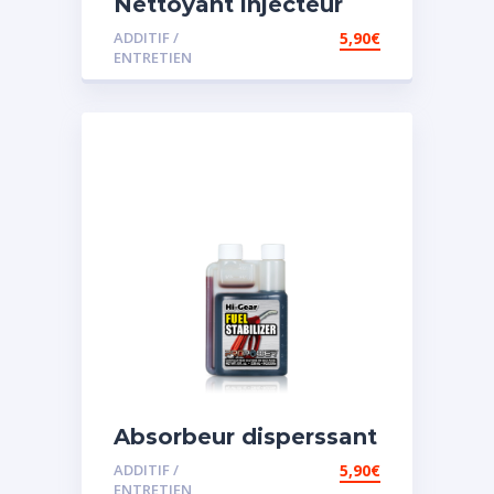
Nettoyant injecteur
diesel
ADDITIF /
5,90
€
ENTRETIEN
Absorbeur disperssant
d’eau pour carburant
ADDITIF /
5,90
€
ENTRETIEN