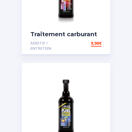
Traitement carburant
spécial diesel
ADDITIF /
9,90
€
ENTRETIEN