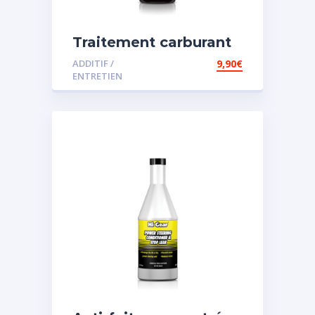
Traitement carburant
diesel et essence
ADDITIF /
9,90
€
ENTRETIEN