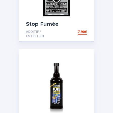
Stop Fumée
ADDITIF /
7,90
€
ENTRETIEN