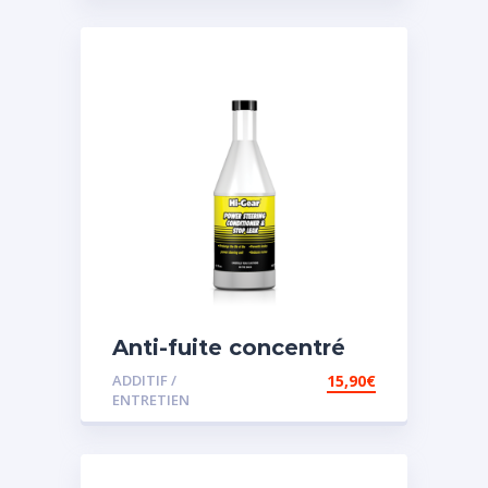
Anti-fuite concentré
pour direction
ADDITIF /
15,90
€
assistée
ENTRETIEN