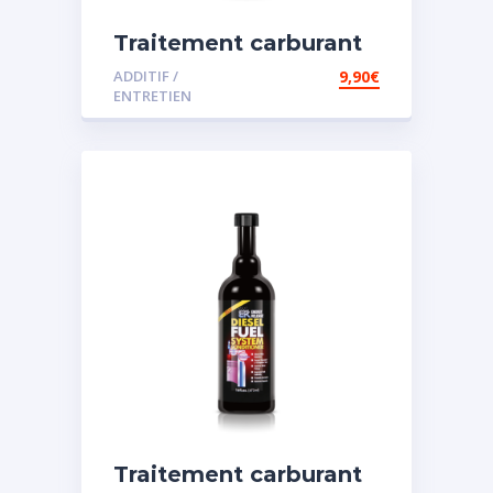
Traitement carburant
diesel et essence
ADDITIF /
9,90
€
ENTRETIEN
Traitement carburant