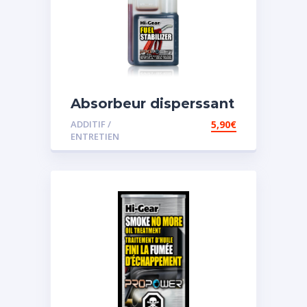
Absorbeur disperssant
d’eau pour carburant
ADDITIF /
5,90
€
ENTRETIEN