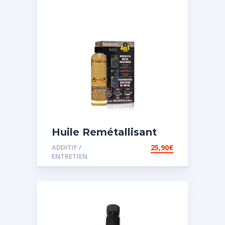
Huile Remétallisant
Moteur SMT2
ADDITIF /
25,90
€
ENTRETIEN