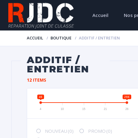
Accueil
Nos p
ACCUEIL
BOUTIQUE
ADDITIF / ENTRETIEN
ADDITIF /
ENTRETIEN
12 ITEMS
4€
26€
4
10
15
21
26
NOUVEAU
(0)
PROMO
(0)