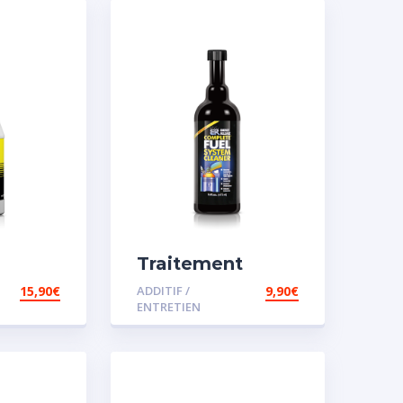
Traitement
 pour
carburant diesel
15,90
€
ADDITIF /
9,90
€
et essence
ENTRETIEN