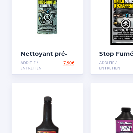
Nettoyant pré-
Stop Fum
vidange
ADDITIF /
7,90
€
ADDITIF /
ENTRETIEN
ENTRETIEN