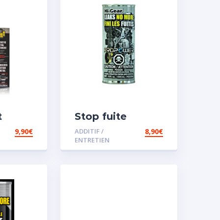
t
Stop fuite
moteur
9,90
€
ADDITIF /
8,90
€
sence
ENTRETIEN