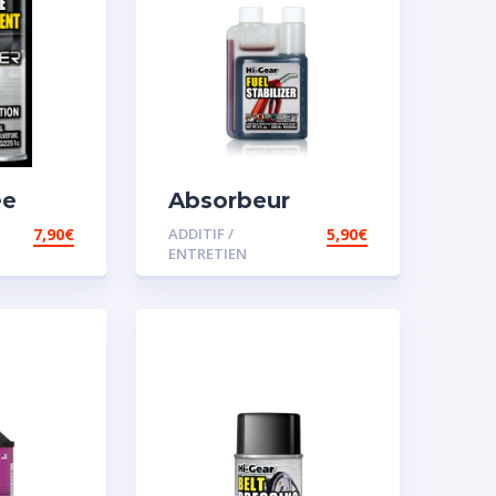
ée
Absorbeur
disperssant
7,90
€
ADDITIF /
5,90
€
d’eau pour
ENTRETIEN
carburant