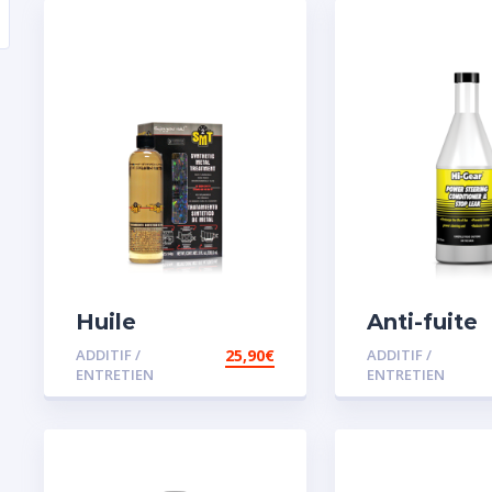
Huile
Anti-fuite
Remétallisant
concentré
ADDITIF /
25,90
€
ADDITIF /
Moteur SMT2
direction
ENTRETIEN
ENTRETIEN
assistée