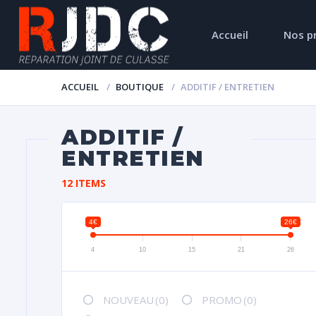
Accueil
Nos p
ACCUEIL
BOUTIQUE
ADDITIF / ENTRETIEN
ADDITIF /
ENTRETIEN
12 ITEMS
4€
26€
4
10
15
21
26
NOUVEAU
(0)
PROMO
(0)