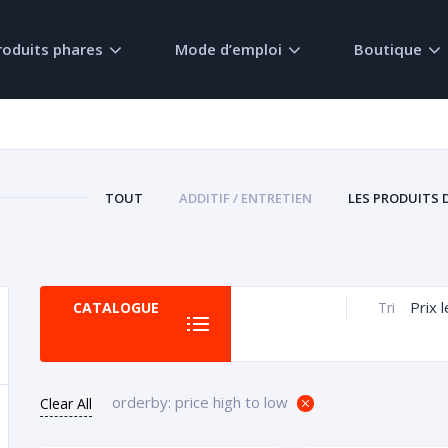
roduits phares
Mode d’emploi
Boutique
TOUT
ADDITIF / ENTRETIEN
LES PRODUITS 
Prix 
CATALOGUE
Tri
orderby: price high to low
Clear All