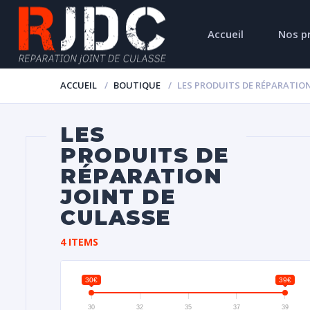
Accueil
Nos p
ACCUEIL
BOUTIQUE
LES PRODUITS DE RÉPARATION
LES
PRODUITS DE
RÉPARATION
JOINT DE
CULASSE
4 ITEMS
30€
39€
30
32
35
37
39