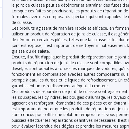
le joint de culasse peut se détériorer et entraîner des fuites d’e
Lorsque ces fuites se produisent, les produits de réparation de 
formulés avec des composants spéciaux qui sont capables de com
de culasse.
Ces produits agissent de manière rapide et efficace, en forma
utiliser un produit de réparation de joint de culasse, il est g
de démonter certaines pièces, telles que la culasse et les durite
joint est exposé, il est important de nettoyer minutieusement l
graisse ou de saleté.
Ensuite, il suffit d’appliquer le produit de réparation sur le join
produits de réparation de joint de culasse sont compatibles av
diesel, et sont adaptés à toutes les marques de voitures, qu’il s
fonctionnent en combinaison avec les autres composants du sys
pompe à eau, les durites et le liquide de refroidissement. En cr
garantissent un refroidissement adéquat du moteur.
Ces produits de réparation de joint de culasse sont égalemen
les soupapes, les cylindres, les bougies d’allumage, les tuyaux du
agissent en renforçant l’étanchéité de ces pièces et en évitant
est important de noter que les produits de réparation de joint
sont conçus pour offrir une solution temporaire et vous permet
puissiez effectuer les réparations définitives nécessaires. Il 
pour évaluer l’étendue des dégâts et prendre les mesures appr