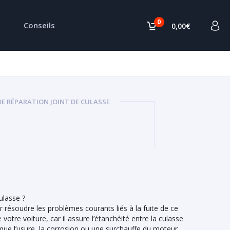
0
Conseils
0,00€
DE RÉPARATION JOINT DE CULASSE
ulasse ?
 résoudre les problèmes courants liés à la fuite de ce
votre voiture, car il assure l’étanchéité entre la culasse
 que l’usure, la corrosion ou une surchauffe du moteur,