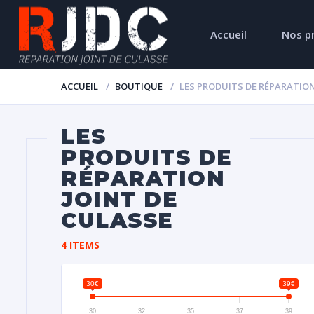
Accueil
Nos p
ACCUEIL
BOUTIQUE
LES PRODUITS DE RÉPARATION
LES
PRODUITS DE
RÉPARATION
JOINT DE
CULASSE
4 ITEMS
30€
39€
30
32
35
37
39