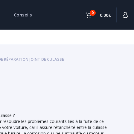
0
Conseils
0,00€
DE RÉPARATION JOINT DE CULASSE
ulasse ?
 résoudre les problèmes courants liés à la fuite de ce
votre voiture, car il assure l’étanchéité entre la culasse
 que l’usure, la corrosion ou une surchauffe du moteur,