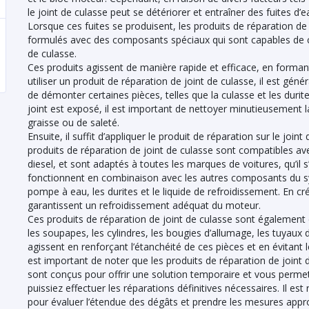
le joint de culasse peut se détériorer et entraîner des fuites d’e
Lorsque ces fuites se produisent, les produits de réparation de 
formulés avec des composants spéciaux qui sont capables de com
de culasse.
Ces produits agissent de manière rapide et efficace, en forma
utiliser un produit de réparation de joint de culasse, il est g
de démonter certaines pièces, telles que la culasse et les durite
joint est exposé, il est important de nettoyer minutieusement l
graisse ou de saleté.
Ensuite, il suffit d’appliquer le produit de réparation sur le join
produits de réparation de joint de culasse sont compatibles av
diesel, et sont adaptés à toutes les marques de voitures, qu’il s
fonctionnent en combinaison avec les autres composants du sys
pompe à eau, les durites et le liquide de refroidissement. En cr
garantissent un refroidissement adéquat du moteur.
Ces produits de réparation de joint de culasse sont égalemen
les soupapes, les cylindres, les bougies d’allumage, les tuyaux du
agissent en renforçant l’étanchéité de ces pièces et en évitant
est important de noter que les produits de réparation de joint
sont conçus pour offrir une solution temporaire et vous permet
puissiez effectuer les réparations définitives nécessaires. Il 
pour évaluer l’étendue des dégâts et prendre les mesures appr