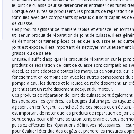
le joint de culasse peut se détériorer et entraîner des fuites d’e
Lorsque ces fuites se produisent, les produits de réparation de 
formulés avec des composants spéciaux qui sont capables de com
de culasse.
Ces produits agissent de manière rapide et efficace, en forma
utiliser un produit de réparation de joint de culasse, il est g
de démonter certaines pièces, telles que la culasse et les durite
joint est exposé, il est important de nettoyer minutieusement l
graisse ou de saleté.
Ensuite, il suffit d’appliquer le produit de réparation sur le join
produits de réparation de joint de culasse sont compatibles av
diesel, et sont adaptés à toutes les marques de voitures, qu’il s
fonctionnent en combinaison avec les autres composants du sys
pompe à eau, les durites et le liquide de refroidissement. En cr
garantissent un refroidissement adéquat du moteur.
Ces produits de réparation de joint de culasse sont égalemen
les soupapes, les cylindres, les bougies d’allumage, les tuyaux du
agissent en renforçant l’étanchéité de ces pièces et en évitant
est important de noter que les produits de réparation de joint
sont conçus pour offrir une solution temporaire et vous permet
puissiez effectuer les réparations définitives nécessaires. Il 
pour évaluer l’étendue des dégâts et prendre les mesures appr