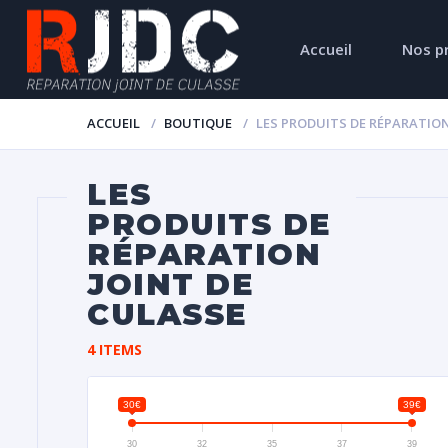
Accueil
Nos p
ACCUEIL
BOUTIQUE
LES PRODUITS DE RÉPARATION
LES
PRODUITS DE
RÉPARATION
JOINT DE
CULASSE
4 ITEMS
30€
39€
30
32
35
37
39