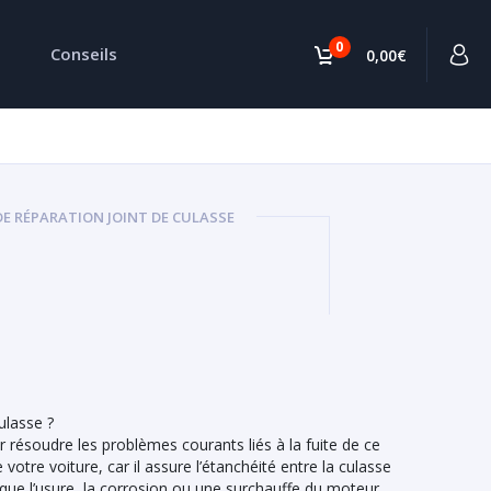
0
Conseils
0,00€
DE RÉPARATION JOINT DE CULASSE
ulasse ?
 résoudre les problèmes courants liés à la fuite de ce
votre voiture, car il assure l’étanchéité entre la culasse
 que l’usure, la corrosion ou une surchauffe du moteur,