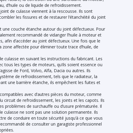
au, d’huile ou de liquide de refroidissement.
joint de culasse viennent à la rescousse. Ils sont
bler les fissures et de restaurer l’étanchéité du joint
nt une couche étanche autour du joint défectueux. Pour
énéralement recommandé de vidanger l’huile à moteur et
s, afin d’accéder au joint défectueux. Une fois que le
a zone affectée pour éliminer toute trace d’huile, de
t de culasse en suivant les instructions du fabricant. Les
ec tous les types de moteurs, qu’ils soient essence ou
’agisse de Ford, Volvo, Alfa, Dacia ou autres. Ils
tème de refroidissement, tels que le radiateur, la
éant une barrière étanche, ils empêchent les fuites et
t compatibles avec d’autres pièces du moteur, comme
 circuit de refroidissement, les joints et les capots. Ils
 les problèmes de surchauffe ou d’usure prématurée. Il
 de culasse ne sont pas une solution permanente. Ils
tre de conduire en toute sécurité jusqu’à ce que vous
est recommandé de consulter un garagiste professionnel
opriées.