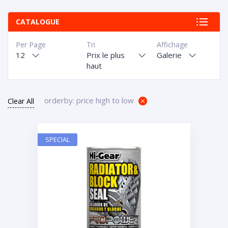
CATALOGUE
Per Page
Tri
Affichage
12
Prix le plus
Galerie
haut
orderby: price high to low
Clear All
SPECIAL