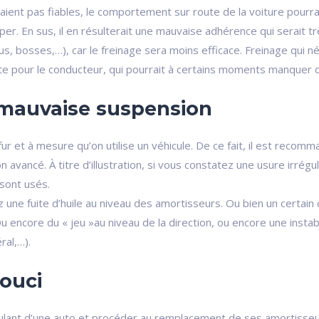
ient pas fiables, le comportement sur route de la voiture pourr
aper. En sus, il en résulterait une mauvaise adhérence qui serait 
us, bosses,…), car le freinage sera moins efficace. Freinage qui né
te pour le conducteur, qui pourrait à certains moments manquer d
mauvaise suspension
 et à mesure qu’on utilise un véhicule. De ce fait, il est recomm
ion avancé. À titre d’illustration, si vous constatez une usure irr
sont usés.
 une fuite d’huile au niveau des amortisseurs. Ou bien un certain
u encore du « jeu »au niveau de la direction, ou encore une instabi
ral,…).
ouci
 roulant d’une auto et procéder au remplacement de ses amortiss