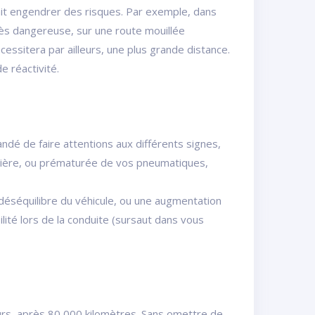
ait engendrer des risques. Par exemple, dans
très dangereuse, sur une route mouillée
cessitera par ailleurs, une plus grande distance.
e réactivité.
andé de faire attentions aux différents signes,
égulière, ou prématurée de vos pneumatiques,
 déséquilibre du véhicule, ou une augmentation
lité lors de la conduite (sursaut dans vous
eurs, après 80 000 kilomètres. Sans omettre de