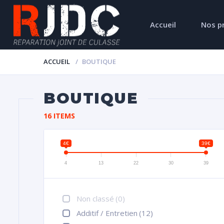
Accueil
Nos p
ACCUEIL
BOUTIQUE
BOUTIQUE
16 ITEMS
4€
39€
4
13
22
30
39
Non classé
(0)
Additif / Entretien
(12)