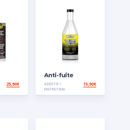
Anti-fuite
sant
concentré pour
25,90
€
ADDITIF /
15,90
€
MT2
direction
ENTRETIEN
assistée