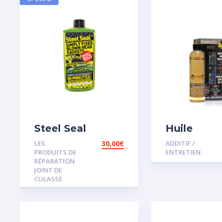
Steel Seal
Huile
Remétalli
LES
30,00
€
ADDITIF /
Moteur S
PRODUITS DE
ENTRETIEN
RÉPARATION
JOINT DE
CULASSE