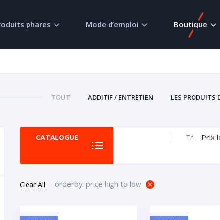
roduits phares
Mode d’emploi
Boutique
TOUT
ADDITIF / ENTRETIEN
LES PRODUITS 
Prix 
CATALOGUE
Tri
orderby: price high to low
Clear All