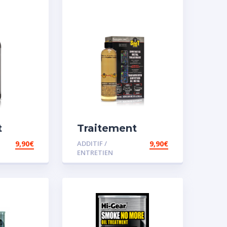
t
Traitement
carburant
9,90
€
ADDITIF /
9,90
€
sel
spécial essence
ENTRETIEN